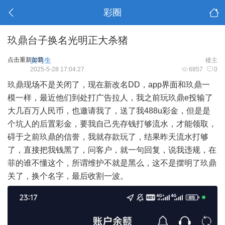
彩圈
玖鼎台子换名光明正大杀猪
点击重新加载
实习生
楼主
2025-5-28 17:04:27
6857
0
玖鼎现场不是关闭了，现在新改名DD，app界面和玖鼎一
模一样，最近他们到处打广告拉人，我之前玩玖鼎e投输了
大几百万人民币，也邀请我了，送了我488u彩金，但是是
个坑人的后置彩金，要我自己先存钱打够流水，才能领取，
碍于之前玖鼎的信誉，我就存款玩了，结果昨天流水打够
了，直接把我钱黑了，问客户，就一句回复，说我违规，在
菲的谁不懂这个，所谓维护不就是黑么，这不是摆明了玖鼎
关了，换个名字，最后收割一波。