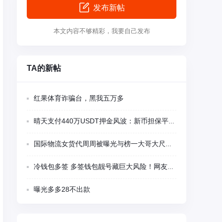
发布新帖
本文内容不够精彩，我要自己发布
TA的新帖
红果体育诈骗台，黑我五万多
晴天支付440万USDT押金风波：新币担保平台多项异常被集中质疑
国际物流女货代周周被曝光与榜一大哥大尺度视频聊天
冷钱包多签 多签钱包靓号藏巨大风险！网友千U刚转入瞬间被盗 卖家留后门精准蹲守
曝光多多28不出款