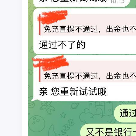
彩
圈
币