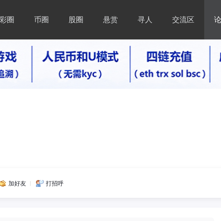
彩圈
币圈
股圈
悬赏
寻人
交流区
加好友
打招呼