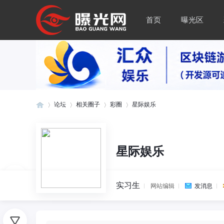
首页
曝光区
论坛
相关圈子
彩圈
星际娱乐
曝
»
›
›
›
星际娱乐
实习生
网站编辑
发消息
0