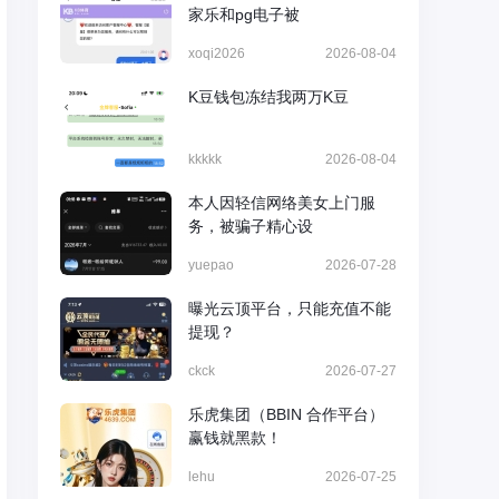
家乐和pg电子被
xoqi2026
2026-08-04
K豆钱包冻结我两万K豆
kkkkk
2026-08-04
本人因轻信网络美女上门服
务，被骗子精心设
yuepao
2026-07-28
曝光云顶平台，只能充值不能
提现？
ckck
2026-07-27
乐虎集团（BBIN 合作平台）
赢钱就黑款！
lehu
2026-07-25