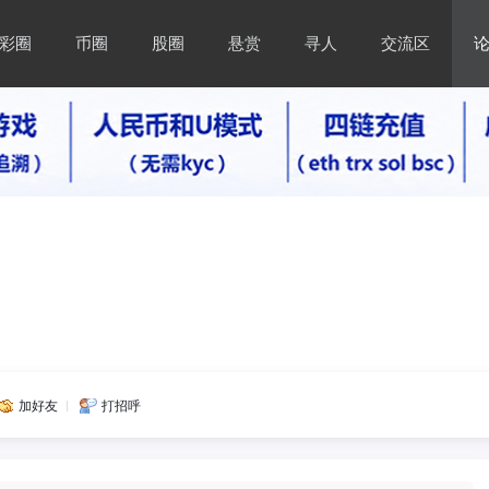
彩圈
币圈
股圈
悬赏
寻人
交流区
加好友
打招呼