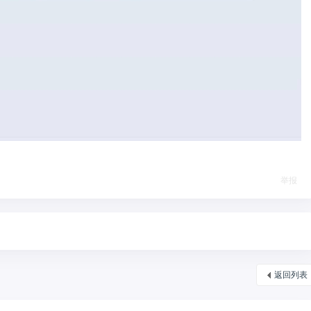
举报
返回列表