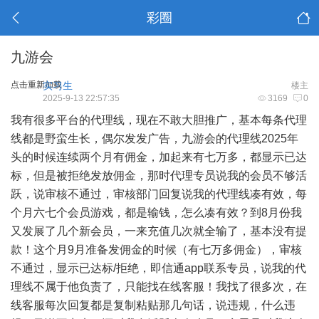
彩圈
九游会
点击重新加载
实习生
楼主
2025-9-13 22:57:35
3169
0
我有很多平台的代理线，现在不敢大胆推广，基本每条代理
线都是野蛮生长，偶尔发发广告，九游会的代理线2025年
头的时候连续两个月有佣金，加起来有七万多，都显示已达
标，但是被拒绝发放佣金，那时代理专员说我的会员不够活
跃，说审核不通过，审核部门回复说我的代理线凑有效，每
个月六七个会员游戏，都是输钱，怎么凑有效？到8月份我
又发展了几个新会员，一来充值几次就全输了，基本没有提
款！这个月9月准备发佣金的时候（有七万多佣金），审核
不通过，显示已达标/拒绝，即信通app联系专员，说我的代
理线不属于他负责了，只能找在线客服！我找了很多次，在
线客服每次回复都是复制粘贴那几句话，说违规，什么违