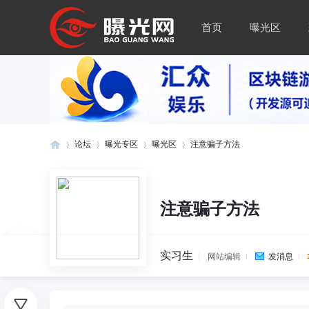
首页
曝光区
论坛
曝光专区
曝光区
注意骗子方法
曝
»
›
›
›
注意骗子方法
实习生
网站编辑
发消息
0