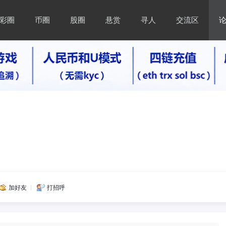
彩圈
币圈
股圈
悬赏
寻人
交流区
加好友
打招呼