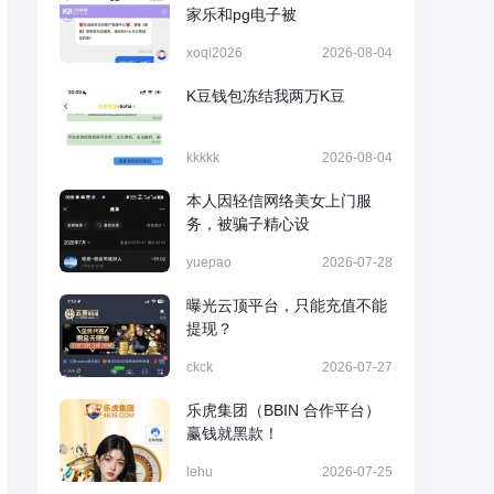
家乐和pg电子被
xoqi2026
2026-08-04
K豆钱包冻结我两万K豆
kkkkk
2026-08-04
本人因轻信网络美女上门服
务，被骗子精心设
yuepao
2026-07-28
曝光云顶平台，只能充值不能
提现？
ckck
2026-07-27
乐虎集团（BBIN 合作平台）
赢钱就黑款！
lehu
2026-07-25