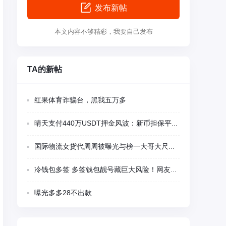
发布新帖
本文内容不够精彩，我要自己发布
TA的新帖
红果体育诈骗台，黑我五万多
晴天支付440万USDT押金风波：新币担保平台多项异常被集中质疑
国际物流女货代周周被曝光与榜一大哥大尺度视频聊天
冷钱包多签 多签钱包靓号藏巨大风险！网友千U刚转入瞬间被盗 卖家留后门精准蹲守
曝光多多28不出款