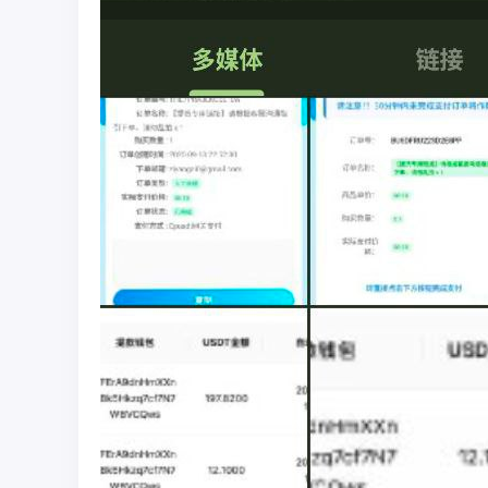
彩
圈
币