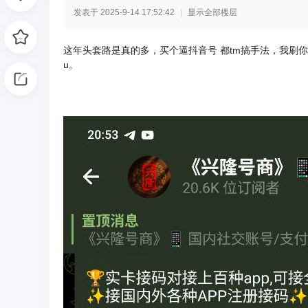
发表于 2025-9-14 17:52:42
|
显示全部楼层
光
这年头套路是真的多，买个逼抖音号 都tm搞手法，我刷你
u。
网
-