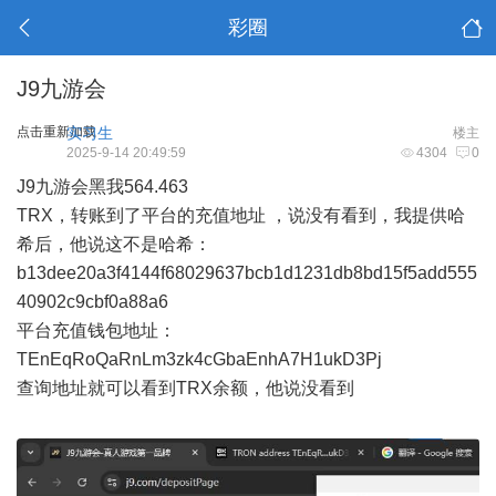
彩圈
J9九游会
点击重新加载
实习生
楼主
2025-9-14 20:49:59
4304
0
J9九游会黑我564.463
TRX，转账到了平台的充值地址 ，说没有看到，我提供哈
希后，他说这不是哈希：
b13dee20a3f4144f68029637bcb1d1231db8bd15f5add555
40902c9cbf0a88a6
平台充值钱包地址：
TEnEqRoQaRnLm3zk4cGbaEnhA7H1ukD3Pj
查询地址就可以看到TRX余额，他说没看到