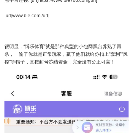
黑平台连接: [url]https://www.ble766.com[/url]
[url]www.ble.com[/url]
很明显，“博乐体育”就是那种典型的小包网黑台养熟了再
杀，一输了你就是正常玩家，赢了他们就给你扣上“套利”“风
控”等帽子，直接封号冻结资金，完全没有公正可言！