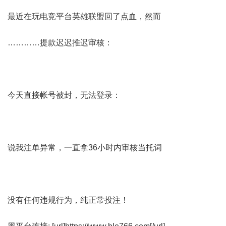
最近在玩电竞平台英雄联盟回了点血，然而
…………提款迟迟推迟审核：
今天直接帐号被封，无法登录：
说我注单异常，一直拿36小时内审核当托词
没有任何违规行为，纯正常投注！