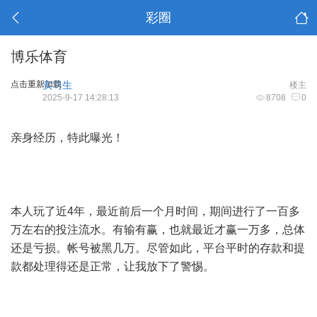
彩圈
博乐体育
点击重新加载
实习生
楼主
2025-9-17 14:28:13
8708
0
亲身经历，特此曝光！
本人玩了近4年，最近前后一个月时间，期间进行了一百多
万左右的投注流水。有输有赢，也就最近才赢一万多，总体
还是亏损。帐号被黑几万。尽管如此，平台平时的存款和提
款都处理得还是正常，让我放下了警惕。