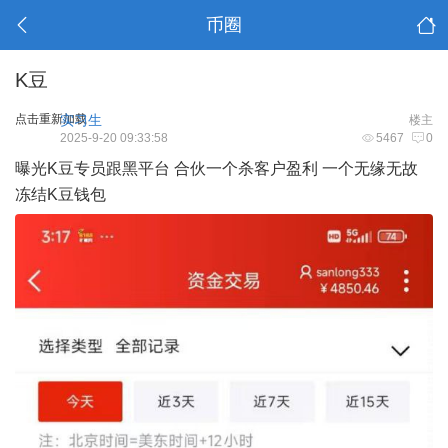
币圈
K豆
点击重新加载
实习生
楼主
2025-9-20 09:33:58
5467
0
曝光K豆专员跟黑平台 合伙一个杀客户盈利 一个无缘无故
冻结K豆钱包