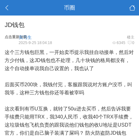
币圈
JD钱包
点击重新加载
实习生
楼主
2025-9-25 18:04:18
6345
0
这个三方钱包巨黑，一开始卖币提示我挂自动接单，然后对
方少付钱，这JD钱包也不处理，几十块钱的格局都没有，
这个自动接单说我自己设置的，我也认了
后面买币200块，我钱付完，客服跟我说对方账户没币，叫
我等，这种三方钱包你还等着被宰吗
这次看到有币U互换，就转了50u进去买币，然后告诉我要
手续费只能用TRX，我340人民币，收我40个TRX手续费，
这垃圾钱包飞机负责的跟我说他们钱包的收U地址是USDT
官方，你们是自己脑子装满了屎吗？ 防火防盗防JD钱包