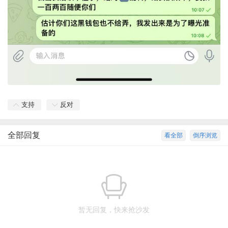
支持
反对
全部回复
看全部
倒序浏览
暂无回复，快来抢沙发