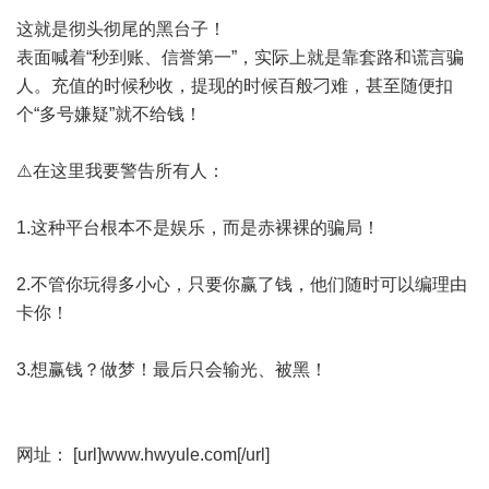
这就是彻头彻尾的黑台子！
表面喊着“秒到账、信誉第一”，实际上就是靠套路和谎言骗
人。充值的时候秒收，提现的时候百般刁难，甚至随便扣
个“多号嫌疑”就不给钱！
⚠️在这里我要警告所有人：
1.这种平台根本不是娱乐，而是赤裸裸的骗局！
2.不管你玩得多小心，只要你赢了钱，他们随时可以编理由
卡你！
3.想赢钱？做梦！最后只会输光、被黑！
网址： [url]www.hwyule.com[/url]