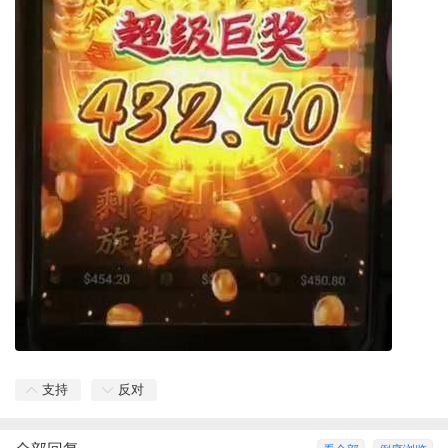
支持
反对