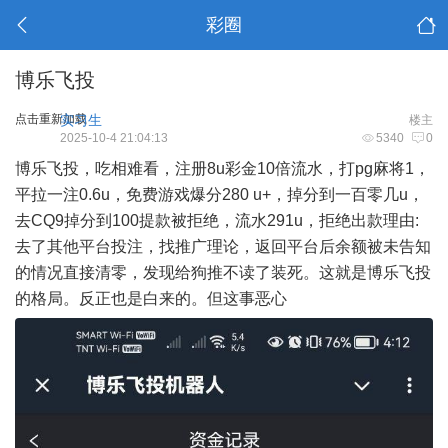
彩圈
博乐飞投
点击重新加载
实习生
楼主
2025-10-4 21:04:13
5340
0
博乐飞投，吃相难看，注册8u彩金10倍流水，打pg麻将1，
平拉一注0.6u，免费游戏爆分280 u+，掉分到一百零几u，
去CQ9掉分到100提款被拒绝，流水291u，拒绝出款理由:
去了其他平台投注，找推广理论，返回平台后余额被未告知
的情况直接清零，发现给狗推不读了装死。这就是博乐飞投
的格局。反正也是白来的。但这事恶心