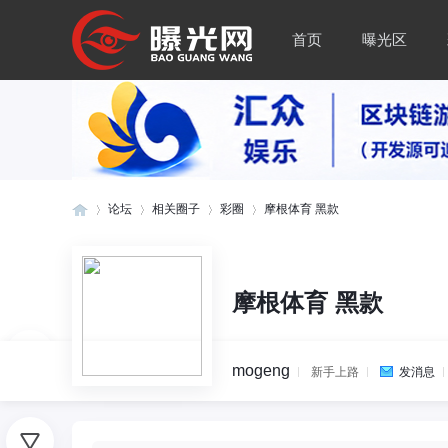
首页
曝光区
论坛
相关圈子
彩圈
摩根体育 黑款
曝
»
›
›
›
摩根体育 黑款
mogeng
新手上路
发消息
0