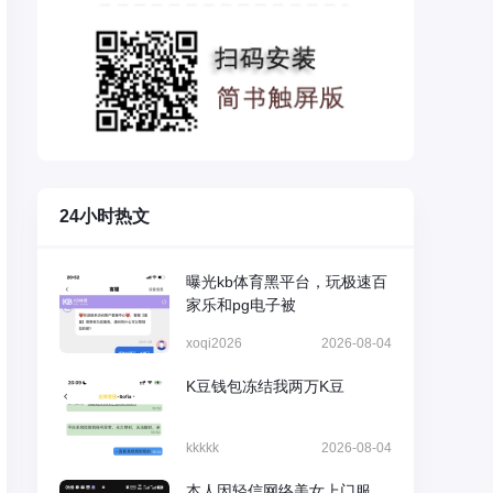
24小时热文
曝光kb体育黑平台，玩极速百
家乐和pg电子被
xoqi2026
2026-08-04
K豆钱包冻结我两万K豆
kkkkk
2026-08-04
本人因轻信网络美女上门服