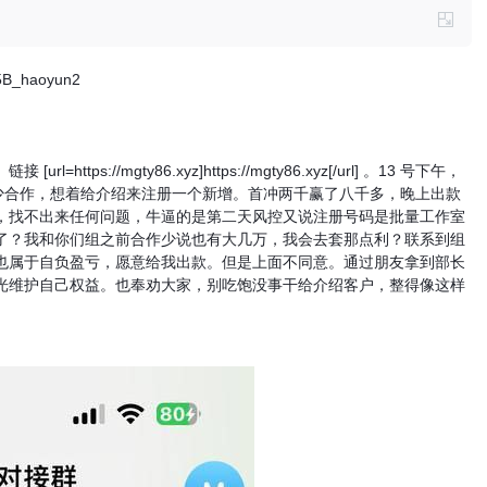
B_haoyun2
://mgty86.xyz]https://mgty86.xyz[/url] 。13 号下午，
有不少合作，想着给介绍来注册一个新增。首冲两千赢了八千多，晚上出款
，找不出来任何问题，牛逼的是第二天风控又说注册号码是批量工作室
了？我和你们组之前合作少说也有大几万，我会去套那点利？联系到组
也属于自负盈亏，愿意给我出款。但是上面不同意。通过朋友拿到部长
光维护自己权益。也奉劝大家，别吃饱没事干给介绍客户，整得像这样