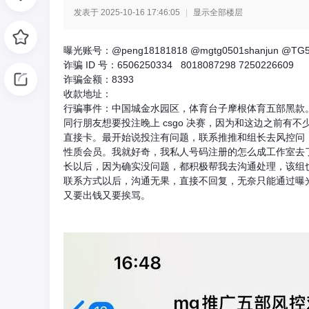
发表于 2025-10-16 17:46:05
|
显示全部楼层
光
曝光账号：@peng18181818 @mgtg0501shanjun @TG5
诈骗 ID 号：6506250334 8018087298 7250226609
诈骗金额：8393
收款地址：
行骗事件：中国城金水园区，体育台子摩根体育五部黑款。链接 [url=https
同行朋友想要投注晚上 csgo 决赛，因为和这边之前
直接卡。最开始说投注有问题，联系推推和组长去风控问
性质会员。我就好奇，我私人号码注册的怎么成工作室去
长以后，因为确实没问题，都积极帮我去沟通处理，该组
网
联系方式以后，沟通无果，直接不回复，无奈只能通过曝
又要出钱又要挨骂。
-