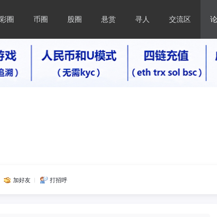
彩圈
币圈
股圈
悬赏
寻人
交流区
加好友
打招呼