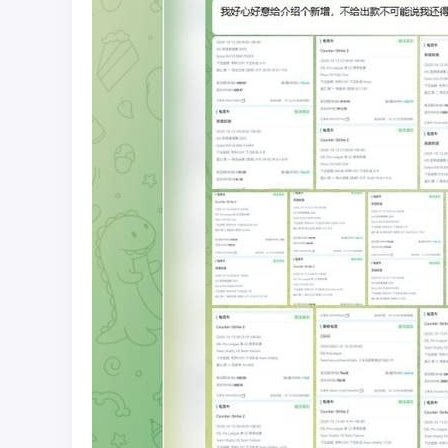
彩
圈
币