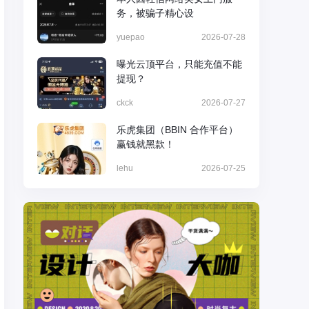
务，被骗子精心设
yuepao
2026-07-28
曝光云顶平台，只能充值不能
提现？
ckck
2026-07-27
乐虎集团（BBIN 合作平台）
赢钱就黑款！
lehu
2026-07-25