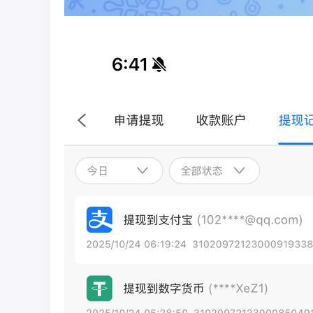
彩
圈
币