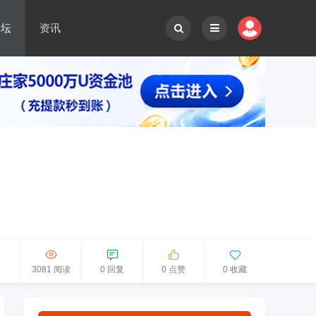
论坛
资讯
3081 阅读
0 回复
0 点赞
0 收藏