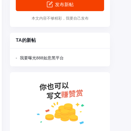
发布新帖
本文内容不够精彩，我要自己发布
TA的新帖
我要曝光888如意黑平台