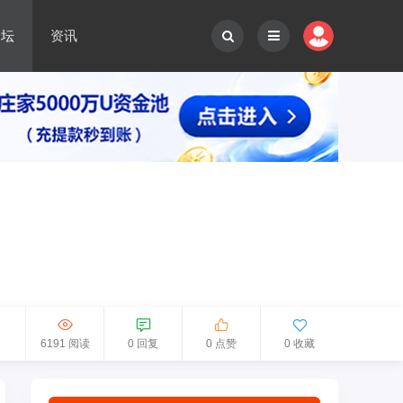
论坛
资讯
6191 阅读
0 回复
0 点赞
0 收藏