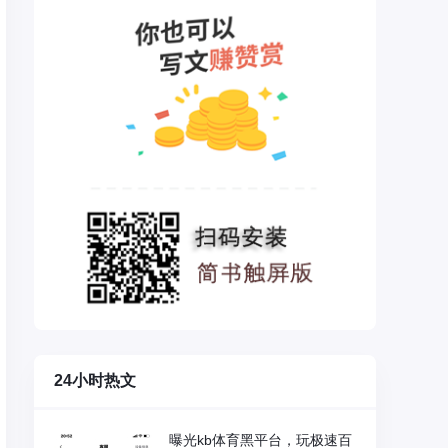
24小时热文
曝光kb体育黑平台，玩极速百