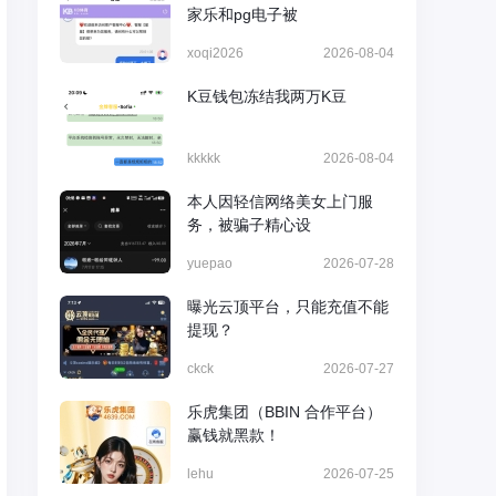
家乐和pg电子被
xoqi2026
2026-08-04
K豆钱包冻结我两万K豆
kkkkk
2026-08-04
本人因轻信网络美女上门服
务，被骗子精心设
yuepao
2026-07-28
曝光云顶平台，只能充值不能
提现？
ckck
2026-07-27
乐虎集团（BBIN 合作平台）
赢钱就黑款！
lehu
2026-07-25