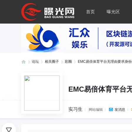
首页
曝光区
论坛
相关圈子
彩圈
EMC易倍体育平台无理由要求身份
曝
»
›
›
›
EMC易倍体育平台
实习生
网站编辑
发消息
0