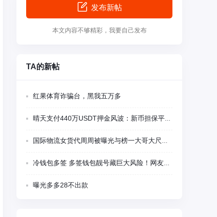
发布新帖
本文内容不够精彩，我要自己发布
TA的新帖
红果体育诈骗台，黑我五万多
晴天支付440万USDT押金风波：新币担保平台多项异常被集中质疑
国际物流女货代周周被曝光与榜一大哥大尺度视频聊天
冷钱包多签 多签钱包靓号藏巨大风险！网友千U刚转入瞬间被盗 卖家留后门精准蹲守
曝光多多28不出款