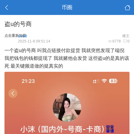
币圈
盗u的号商
点击重新加载
ssslll
楼主
2025-11-8 09:51:14
6778
0
一个盗u的号商 叫我点链接付款提货 我就突然发现了端倪
我把钱包的钱都提现了 我就赌他会发货 这些盗u的是真的该
死 最关键频道做的挺真实的