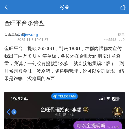
彩圈
金旺平台杀猪盘
点击重新加载
goujinwang
楼主
2025-11-8 10:01:27
5593
0
金旺平台，提款 26000U，到账 188U，在群内跟群友宣传
我出了两万多 U 可笑至极，各位还在金旺玩的朋友注意避
雷，我说了一句没有提款那么多，就直接把我踢出群了，到
时候别被金旺一波杀猪，傻逼狗管理，说可以全部提现，结
果是诈骗，没格局的东西