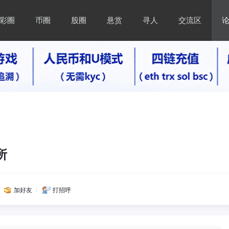
彩圈
币圈
股圈
悬赏
寻人
交流区
所
加好友
打招呼