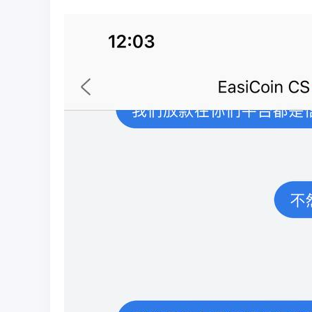
彩
圈
币