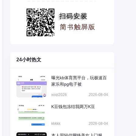
24小时热文
曝光kb体育黑平台，玩极速百
家乐和pg电子被
xoqi2026
2026-08-04
K豆钱包冻结我两万K豆
kkkkk
2026-08-04
本人因轻信网络美女上门服