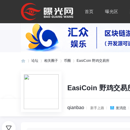
首页
曝光区
论坛
相关圈子
币圈
EasiCoin 野鸡交易所
曝
»
›
›
›
EasiCoin 野鸡交易
qianbao
新手上路
发消息
0