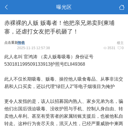
曝光区
赤裸裸的人贩 贩毒者！他把亲兄弟卖到柬埔
寨，还虐打女友把手机砸了！
点击重新加载
想念
楼主
2025-11-15 12:57:38
3531
0
此人名叫 官鸿涛 （卖人贩毒吸毒）身份证号
530181199509133913护照号ELll49368
此人不仅长期吸毒、贩毒、操控他人吸食毒品、从事非法交
易和人口买卖，还以代理“绿巨人2”等电子烟项目为掩护
更令人发指的是，该人以招募国内熟人、家乡兄弟为名，骗
他们出国后强迫吸毒、没收护照与手机、控制人身自由、转
卖他人牟利。甚至有受害者的家属转账支援后，也被他私自
转走。这种行为丧尽天良，泯灭人性，已经严重威胁中柬两