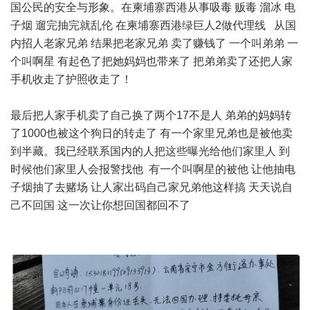
国公民的安全与形象。在柬埔寨西港从事吸毒 贩毒 溜冰 电
子烟 遛完抽完就乱伦 在柬埔寨西港绿巨人2做代理线 从国
内招人老家兄弟 结果把老家兄弟 卖了赚钱了 一个叫弟弟 一
个叫啊星 有起色了把她妈妈也带来了 把弟弟卖了还把人家
手机收走了护照收走了！
最后把人家手机卖了自己换了两个17不是人 弟弟的妈妈转
了1000也被这个狗日的转走了 有一个家里兄弟也是被他卖
到半藏。我已经联系国内的人把这些曝光给他们家里人 到
时候他们家里人会报警找他 有一个叫啊星的被他 让他抽电
子烟抽了去赌场 让人家出码自己家兄弟他这样搞 天天说自
己不回国 这一次让你想回国都回不了