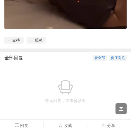
支持
反对
全部回复
看全部
倒序浏览
暂无回复，快来抢沙发
回复
收藏
分享