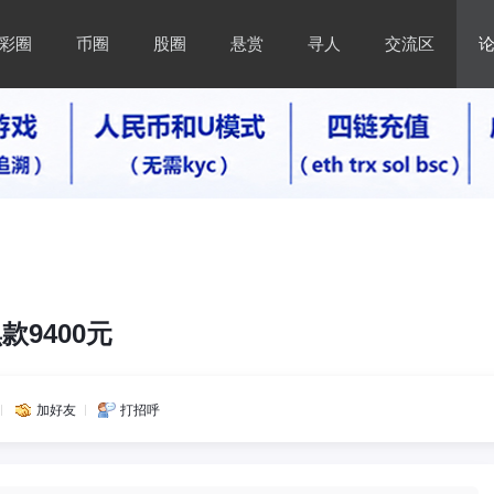
彩圈
币圈
股圈
悬赏
寻人
交流区
款9400元
加好友
打招呼