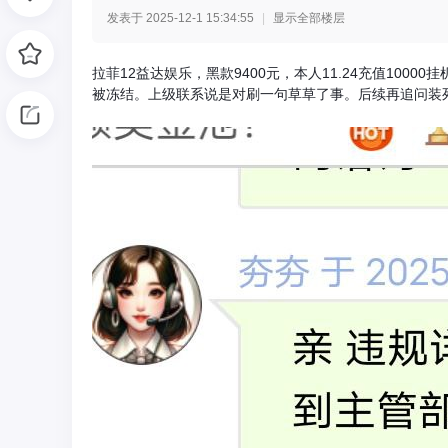
发表于 2025-12-1 15:34:55
|
显示全部楼层
光
拉菲12益达娱乐，黑款9400元，本人11.24充值100
被冻结。上级联系说是对刷一句草草了事。后续再追问装
网
-