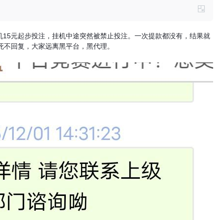
00挂机15元起步投注，挂机中途突然被禁止投注。一次提款都没有，结果就
死不回复，大家远离黑平台，黑代理。