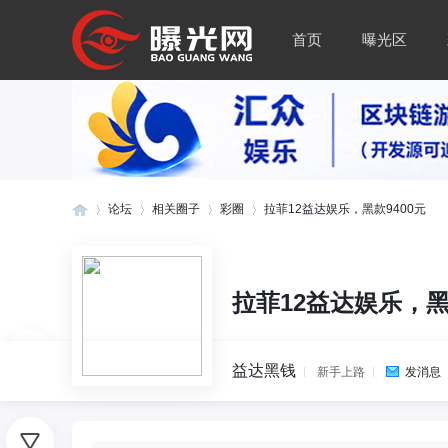
首页
曝光区
论坛
相关圈子
彩圈
拉菲12益达娱乐，黑款9400元
曝
»
›
›
›
拉菲12益达娱乐，黑
益达黑钱
新手上路
发消息
0