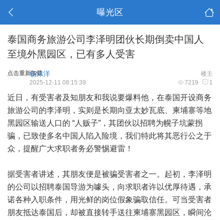
曝光区
泰国商务旅游公司李泽明团伙长期倒卖中国人
至境外黑园区，已有多人受害
点击重新加载
杨洋洋
楼主
2025-12-11 08:15:39
7219
1
近日，有受害者及知朋友和我说要爆料他，在泰国开设商务
旅游公司的李泽明，实则是长期向亚太妙瓦底、柬埔寨等地
黑园区输送人口的 “人贩子”，其团伙以招聘为幌子坑蒙拐
骗，已致使多名中国人陷入险境，我们特此将其恶行公之于
众，提醒广大求职者务必警惕避雷！
据受害者讲述，其朋友便是被骗受害者之一。起初，李泽明
的公司以招聘泰国导游为噱头，向求职者许以优厚待遇，承
诺各种入职条件，用光鲜的岗位假象骗取信任。可当受害者
朋友抵达泰国后，却被直接转手送往柬埔寨黑园区，瞬间沦