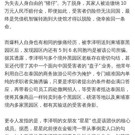
为失去人身自由的 “猪仔”。为了脱身，其家人被迫缴纳 10
万元人民币赔付金，即便如此，受害者仍险些无法回国，最
终是凭借机智辗转跑到大使馆才得以脱险，侥幸捡回一条
命。
而爆料人自身也有相同的惨痛经历，被李泽明送到柬埔寨黑
园区后，发现园区内还有 5 到 6 名同胞均是被该公司所骗。
据其透露，李泽明与多个境外黑园区老板存在密切勾结，甚
至还代理了其中一个面向中国受害者的 “盘子” 业务。他常年
利用自己在泰国的商务旅游公司作为掩护，专门瞄准国内单
纯的求职者实施诱骗，只要是求职者提出的条件都会满口答
应，再带着公司员工四处撒网招人，等受害者抵达泰国后，
便将其像商品一样转卖到各个黑园区，磅湛等地以及柬埔寨
境内多家黑园区，都有其输送的受害者身影。
更令人发指的是，李泽明的女朋友 “星星” 也是该团伙的核心
成员。据悉，星星此前便在金银湾一带从事倒卖人口的勾