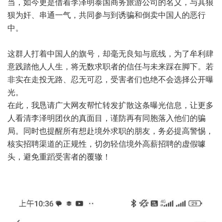
当，如今更是借着李泽明泰国商务旅游公司的名义，与其狼
狈为奸、串通一气，共同参与到诱骗和倒卖中国人的恶行
中。
这群人打着中国人的旗号，却毫无良知与底线，为了牟利肆
意践踏他人人生，将无数求职者的信任与未来踩在脚下。若
非实在走投无路、忍无可忍，受害者们也绝不会选择公开曝
光。
在此，我恳请广大网友帮忙转发扩散这条曝光信息，让更多
人看清李泽明团伙的真面目，谨防再有同胞落入他们的骗
局。同时也提醒所有想赴境外求职的朋友，务必提高警惕，
核实招聘渠道的正规性，切勿轻信境外高薪招聘的虚假噱
头，避免重蹈受害者的覆辙！