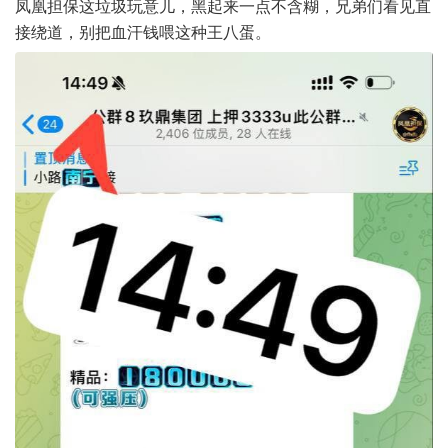
凤凰担保这垃圾玩意儿，黑起来一点不含糊，兄弟们看见直
接绕道，别把血汗钱喂这种王八蛋。