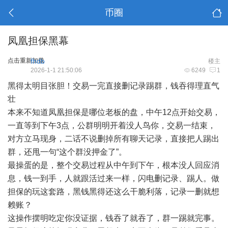
币圈
凤凰担保黑幕
点击重新加载
fhdb
楼主
2026-1-1 21:50:06
6249
1
黑得太明目张胆！交易一完直接删记录踢群，钱吞得理直气
壮
本来不知道凤凰担保是哪位老板的盘，中午12点开始交易，
一直等到下午3点，公群明明开着没人鸟你，交易一结束，
对方立马现身，二话不说删掉所有聊天记录，直接把人踢出
群，还甩一句“这个群没押金了”。
最操蛋的是，整个交易过程从中午到下午，根本没人回应消
息，钱一到手，人就跟活过来一样，闪电删记录、踢人。做
担保的玩这套路，黑钱黑得还这么干脆利落，记录一删就想
赖账？
这操作摆明吃定你没证据，钱吞了就吞了，群一踢就完事。