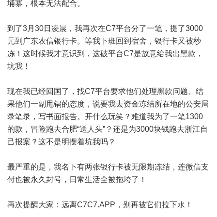
埔寨，根本无法配合。
到了3月30日凌晨，我再次在C7平台分了一笔，提了3000
元到广东农信银行卡。等我下班回到宿舍，银行卡又被秒
冻！这时候我才意识到，这破平台C7是故意给我出黑款，
坑我！
现在我已经回国了，找C7平台要求他们处理黑款问题。结
果他们一副甩锅的态度，说要我去资金冻结所在地的公安局
录笔录，写书面报告。开什么玩笑？难道我为了一笔1300
的款，冒险跑去合肥“送人头”？还是为3000块钱跑去浙江自
己报案？这不是明摆着坑我吗？
最严重的是，我名下有两张银行卡被无限期冻结，连微信支
付也被永久封号，日常生活全被拖垮了！
再次提醒大家：远离C7C7.APP，别再被它们拉下水！