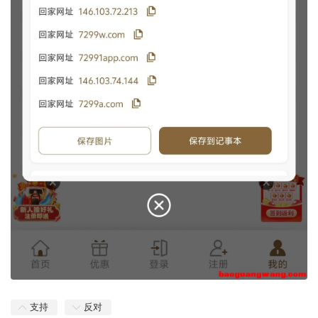
支持
反对