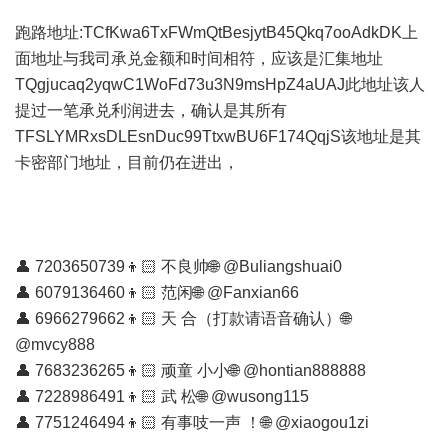
跑路地址:TCfKwa6TxFWmQtBesjytB45Qkq7ooAdkDK上
面地址与我司承兑金额和时间相符，应该是汇集地址
TQgjucaq2yqwC1WoFd73u3N9msHpZ4aUAJ此地址该人
提过一笔承兑利润进去，确认是其所有
TFSLYMRxsDLEsnDuc99TtxwBU6F174QqjS该地址是其
卡密部门地址，目前仍在进出，
👤 7203650739👦🏻 不良帅🌐 @Buliangshuai0
👤 6079136460👦🏻 范闲🌐 @Fanxian66
👤 6966279662👦🏻 天 合（打款请语音确认）🌐
@mvcy888
👤 7683236265👦🏻 顽童 小小🌐 @hontian888888
👤 7228986491👦🏻 武 松🌐 @wusong115
👤 7751246494👦🏻 有事吱一声 ！🌐 @xiaogou1zi