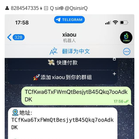
👤 8284547335👦🏻 Q sir🌐 @QsirsirQ