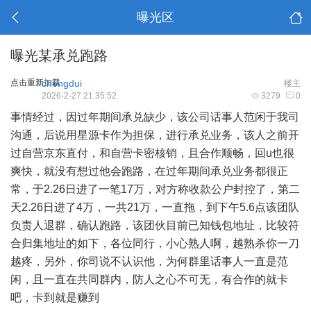
曝光区
曝光某承兑跑路
点击重新加载
chengdui
楼主
2026-2-27 21:35:52
3279
0
事情经过，因过年期间承兑缺少，该公司话事人范闲于我司
沟通，后说用星源卡作为担保，进行承兑业务，该人之前开
过自营京东直付，和自营卡密核销，且合作顺畅，回u也很
爽快，就没有想过他会跑路，在过年期间承兑业务都很正
常，于2.26日进了一笔17万，对方称收款公户封控了，第二
天2.26日进了4万，一共21万，一直拖，到下午5.6点该团队
负责人退群，确认跑路，该团伙目前已知钱包地址，比较符
合归集地址的如下，各位同行，小心熟人啊，越熟杀你一刀
越疼，另外，你司说不认识他，为何群里话事人一直是范
闲，且一直在共同群内，防人之心不可无，有合作的就卡
吧，卡到就是赚到