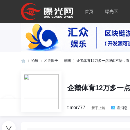
首页
曝光区
论坛
相关圈子
彩圈
企鹅体育12万多一点理由不给，直接
曝
»
›
›
›
企鹅体育12万多一
timor777
新手上路
发消息
0