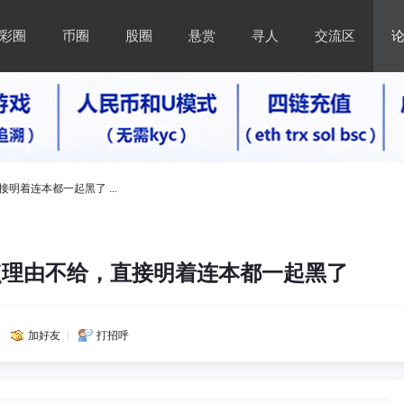
彩圈
币圈
股圈
悬赏
寻人
交流区
明着连本都一起黑了 ...
点理由不给，直接明着连本都一起黑了
加好友
打招呼