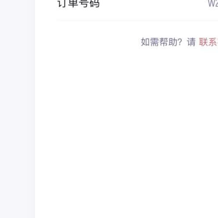
彩
圈
币