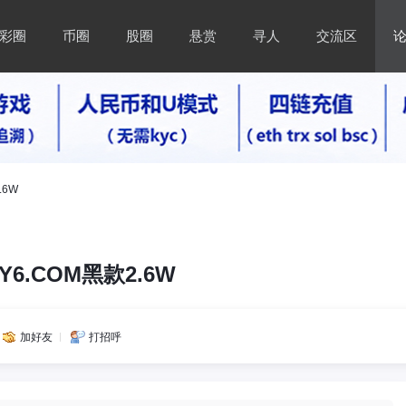
彩圈
币圈
股圈
悬赏
寻人
交流区
.6W
6.COM黑款2.6W
加好友
打招呼