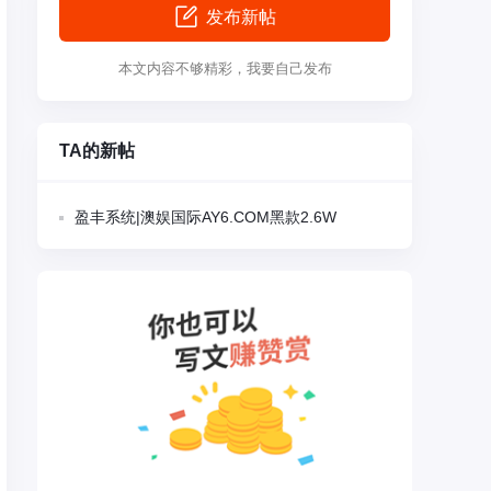
发布新帖
本文内容不够精彩，我要自己发布
TA的新帖
盈丰系统|澳娱国际AY6.COM黑款2.6W