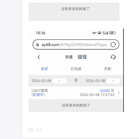
光
|
回复