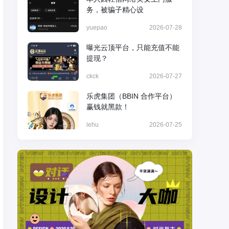
务，被骗子精心设
yuepao
2026-07-28
曝光云顶平台，只能充值不能
提现？
ckck
2026-07-27
乐虎集团（BBIN 合作平台）
赢钱就黑款！
lehu
2026-07-25