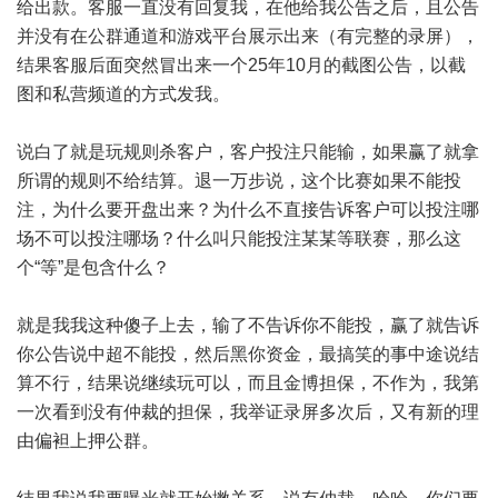
给出款。客服一直没有回复我，在他给我公告之后，且公告
并没有在公群通道和游戏平台展示出来（有完整的录屏），
结果客服后面突然冒出来一个25年10月的截图公告，以截
图和私营频道的方式发我。
说白了就是玩规则杀客户，客户投注只能输，如果赢了就拿
所谓的规则不给结算。退一万步说，这个比赛如果不能投
注，为什么要开盘出来？为什么不直接告诉客户可以投注哪
场不可以投注哪场？什么叫只能投注某某等联赛，那么这
个“等”是包含什么？
就是我我这种傻子上去，输了不告诉你不能投，赢了就告诉
你公告说中超不能投，然后黑你资金，最搞笑的事中途说结
算不行，结果说继续玩可以，而且金博担保，不作为，我第
一次看到没有仲裁的担保，我举证录屏多次后，又有新的理
由偏袒上押公群。