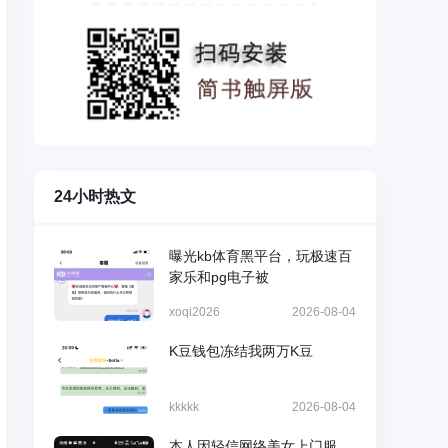
24小时热文
曝光kb体育黑平台，玩极速百
家乐和pg电子被
xoqi2026
2026-08-04
K豆钱包冻结我两万K豆
kkkkk
2026-08-04
本人因轻信网络美女上门服