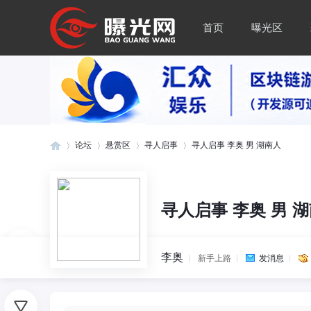
首页
曝光区
论坛
悬赏区
寻人启事
寻人启事 李奥 男 湖南人
曝
»
›
›
›
寻人启事 李奥 男 
李奥
新手上路
发消息
0