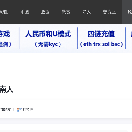
彩圈
币圈
股圈
悬赏
寻人
交流区
湖南人
加好友
打招呼