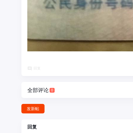
彩
圈
回复
全部评论
0
发新帖
币
回复