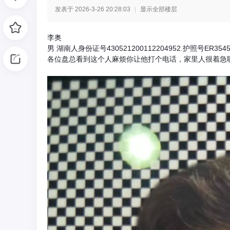
发表于 2026-3-26 20:28:03
|
显示全部楼层
光
李奥
男 湖南人身份证号430521200112204952.护照号E
各位盘总看到这个人麻烦你让他打个电话，家里人很着急
网
-