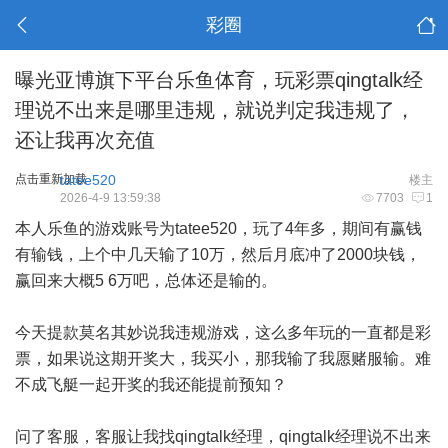
彩圈
曝光亚博旗下平台乐鱼体育，玩彩票qingtalk经
理说不出来是哪里违规，就说判定我违规了，
还让我再次充值
点击重新加载
tatee520
楼主
2026-4-9 13:59:38
7703
1
本人乐鱼的游戏账号为tatee520，玩了4年多，期间有赢钱
有输钱，上个中几天输了10万，然后月底冲了2000块钱，
赢回来大概5 6万吧，总体还是输的。
今天提款莫名其妙说我违规游戏，这么多年玩的一直都是彩
票，如果说这期开奖大，我买小，那我输了我愿赌服输。难
不成飞艇一起开奖的我还能提前预知？
问了客服，客服让我找qingtalk经理，qingtalk经理说不出来