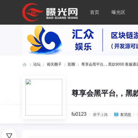
首页
曝光区
论坛
相关圈子
彩圈
尊享会黑平台,，黑款9000 客服通道
曝
»
›
›
›
尊享会黑平台,，黑款
fu0123
新手上路
发消息
0