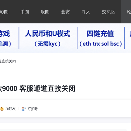
彩圈
币圈
股圈
悬赏
寻人
交流区
直接关闭 ...
9000 客服通道直接关闭
加好友
打招呼