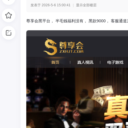
发表于 2026-5-6 15:00:41
|
显示全部楼层
光
尊享会黑平台， 半毛钱福利没有， 黑款9000， 客服通
网
-