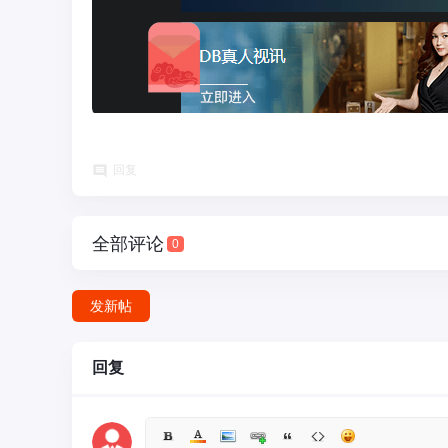
台
回复
全部评论
0
发新帖
诈
回复