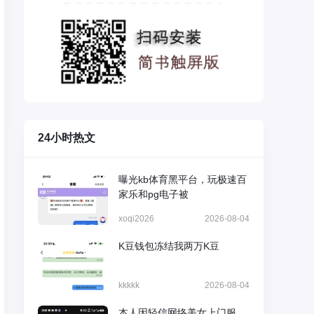
24小时热文
曝光kb体育黑平台，玩极速百
家乐和pg电子被
xoqi2026
2026-08-04
K豆钱包冻结我两万K豆
kkkkk
2026-08-04
本人因轻信网络美女上门服