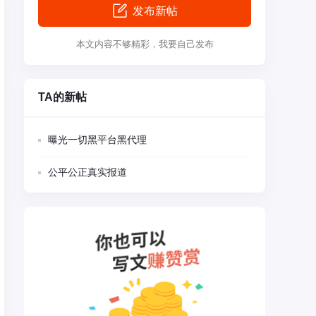
发布新帖
本文内容不够精彩，我要自己发布
TA的新帖
曝光一切黑平台黑代理
公平公正真实报道