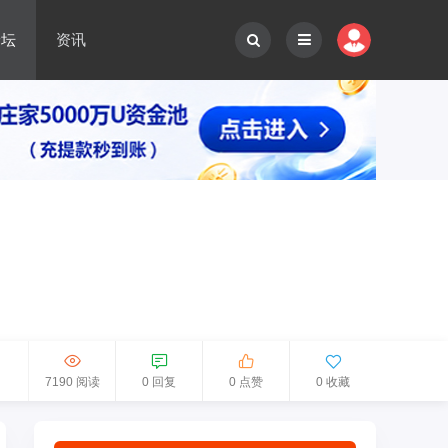
论坛
资讯
7190 阅读
0 回复
0 点赞
0 收藏