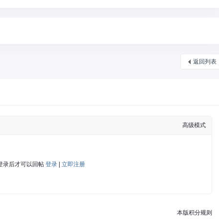
返回列表
高级模式
登录后才可以回帖
登录
|
立即注册
本版积分规则