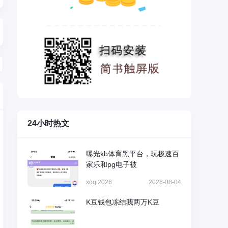
24小时热文
曝光kb体育黑平台，玩极速百
家乐和pg电子被
xoqi2026
2026-08-04
K豆钱包冻结我两万K豆