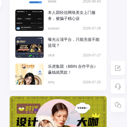
kkkkk
2026-08-04
本人因轻信网络美女上门服
务，被骗子精心设
yuepao
2026-07-28
曝光云顶平台，只能充值不能
提现？
ckck
2026-07-27
乐虎集团（BBIN 合作平台）
赢钱就黑款！
lehu
2026-07-25