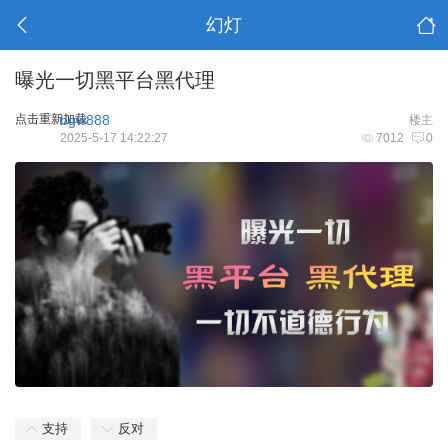
幻灯
曝光一切黑平台黑代理
点击重新加载
bgw888
楼主
2025-5-17 14:22:27
7012
0
支持
反对