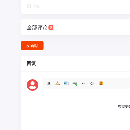
回复
全部评论
0
发新帖
圈
回复
股
您需要