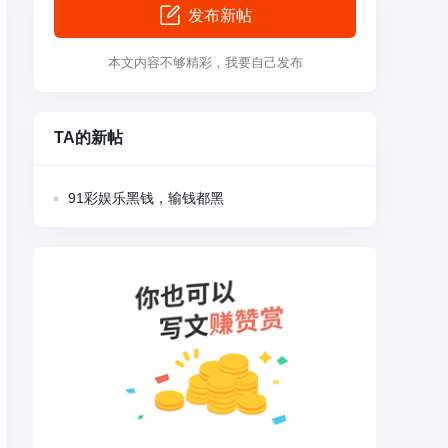
发布新帖
本文内容不够精彩，我要自己发布
TA的新帖
91彩娱乐黑钱，输钱都黑