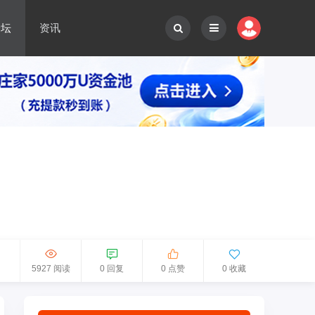
论坛
资讯
5927 阅读
0 回复
0 点赞
0 收藏