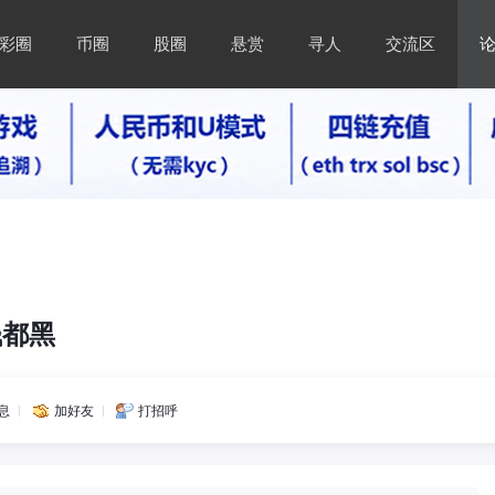
彩圈
币圈
股圈
悬赏
寻人
交流区
钱都黑
息
加好友
打招呼